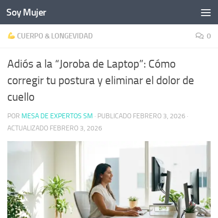
Soy Mujer
Bajo el contenido
CUERPO & LONGEVIDAD
0
Adiós a la “Joroba de Laptop”: Cómo
corregir tu postura y eliminar el dolor de
cuello
POR
MESA DE EXPERTOS SM
· PUBLICADO
FEBRERO 3, 2026
·
ACTUALIZADO
FEBRERO 3, 2026