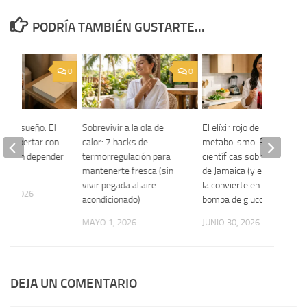
PODRÍA TAMBIÉN GUSTARTE...
0
0
g del sueño: El
Sobrevivir a la ola de
El elíxir rojo del
ra despertar con
calor: 7 hacks de
metabolismo: 3 verdades
eal (sin depender
termorregulación para
científicas sobre el Agua
mantenerte fresca (sin
de Jamaica (y el error que
vivir pegada al aire
la convierte en una
23, 2026
acondicionado)
bomba de glucosa)
MAYO 1, 2026
JUNIO 30, 2026
DEJA UN COMENTARIO