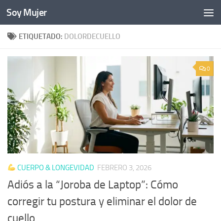
Soy Mujer
Bajo el contenido
ETIQUETADO:
DOLORDECUELLO
0
CUERPO & LONGEVIDAD
FEBRERO 3, 2026
Adiós a la “Joroba de Laptop”: Cómo
corregir tu postura y eliminar el dolor de
cuello