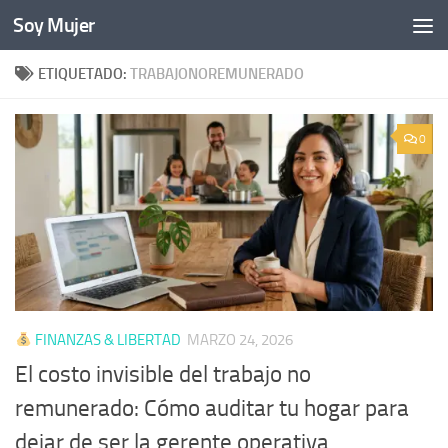
Soy Mujer
Bajo el contenido
ETIQUETADO:
TRABAJONOREMUNERADO
0
FINANZAS & LIBERTAD
MARZO 24, 2026
El costo invisible del trabajo no
remunerado: Cómo auditar tu hogar para
dejar de ser la gerente operativa