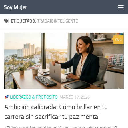
Soy Mujer
Bajo el contenido
ETIQUETADO:
TRABAJOINTELIGENTE
0
LIDERAZGO & PROPÓSITO
MARZO 17, 2026
Ambición calibrada: Cómo brillar en tu
carrera sin sacrificar tu paz mental