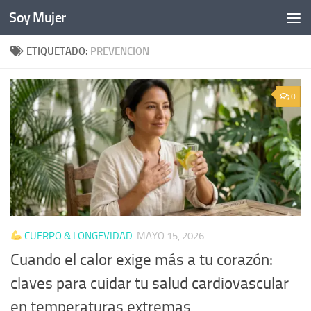
Soy Mujer
Bajo el contenido
ETIQUETADO:
PREVENCION
0
CUERPO & LONGEVIDAD
MAYO 15, 2026
Cuando el calor exige más a tu corazón:
claves para cuidar tu salud cardiovascular
en temperaturas extremas