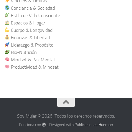
Vínculos & Límites
Conciencia & Sociedad
Estilo de Vida Consciente
Espacios & Hogar
Cuerpo & Longevidad
Finanzas & Libertad
Liderazgo & Propósito
Bio-Nutrición
Mindset & Paz Mental
Productividad & Mindset
Soy Mujer © 2026. Todos los derechos reservados.
Funciona con
- Designed with
Publicaciones Hueman