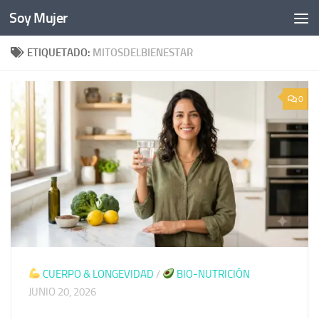
Soy Mujer
Bajo el contenido
ETIQUETADO:
MITOSDELBIENESTAR
0
CUERPO & LONGEVIDAD
/
BIO-NUTRICIÓN
JUNIO 20, 2026