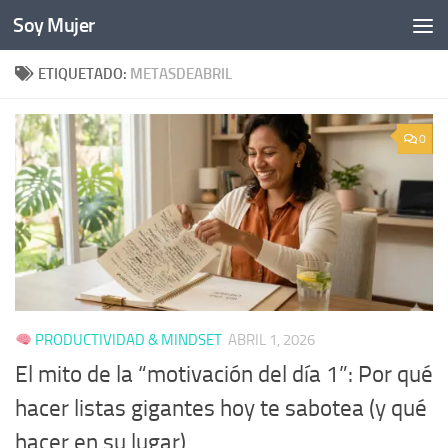
Soy Mujer
Bajo el contenido
ETIQUETADO:
METASDEABRIL
0
PRODUCTIVIDAD & MINDSET
ABRIL 1, 2026
El mito de la “motivación del día 1”: Por qué
hacer listas gigantes hoy te sabotea (y qué
hacer en su lugar)