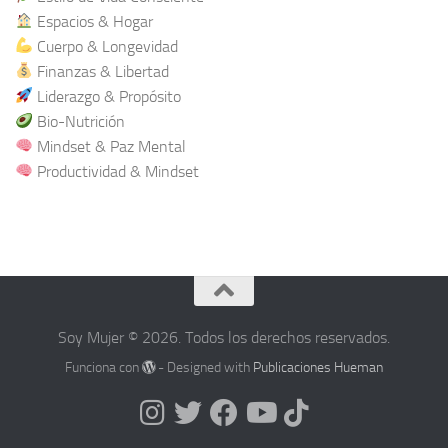
Espacios & Hogar
Cuerpo & Longevidad
Finanzas & Libertad
Liderazgo & Propósito
Bio-Nutrición
Mindset & Paz Mental
Productividad & Mindset
Soy Mujer © 2026. Todos los derechos reservados.
Funciona con
- Designed with
Publicaciones Hueman