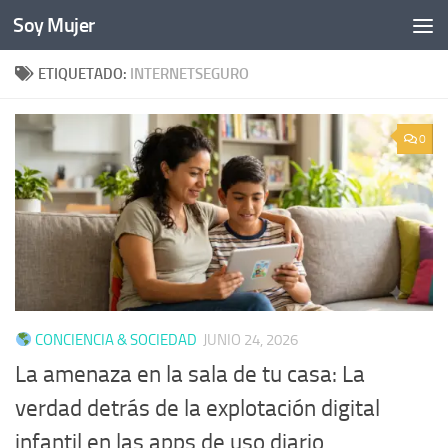
Soy Mujer
Bajo el contenido
ETIQUETADO:
INTERNETSEGURO
0
CONCIENCIA & SOCIEDAD
JUNIO 24, 2026
La amenaza en la sala de tu casa: La
verdad detrás de la explotación digital
infantil en las apps de uso diario