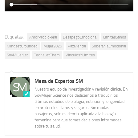
Etiquetas:
AmorPropioReal
DesapegoEmocional
LimitesSanos
MindsetGrounded
Mujer2026
PazMental
SoberaniaEmocional
SoyMujerLat
TeoriaLetThem
VinculosYLimites
Mesa de Expertos SM
Nuestro equipo de investigación y revisión clínica. En
SoyMujer Science nos dedicamos a traducir los
últimos estudios de biología, nutrición y longevidad
en protocolos claros y seguros. Sin modas
pasajeras, solo evidencia aplicada a la biología
femenina para que tomes decisiones informadas
sobre tu salud.