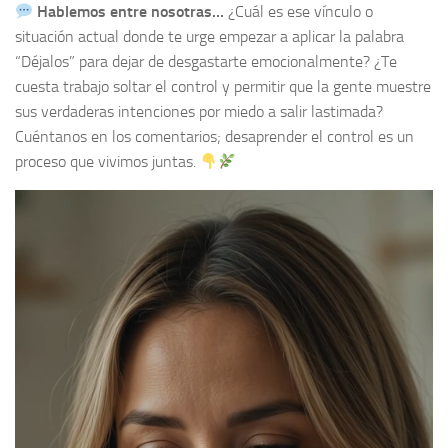
Hablemos entre nosotras…
¿Cuál es ese vínculo o
situación actual donde te urge empezar a aplicar la palabra
“Déjalos” para dejar de desgastarte emocionalmente? ¿Te
cuesta trabajo soltar el control y permitir que la gente muestre
sus verdaderas intenciones por miedo a salir lastimada?
Cuéntanos en los comentarios; desaprender el control es un
proceso que vivimos juntas.