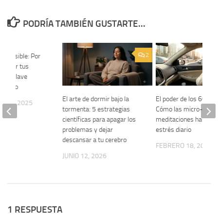
PODRÍA TAMBIÉN GUSTARTE...
0
2
o Invisible: Por
gramar tus
s la Llave
l Éxito
El arte de dormir bajo la
El poder de los 60 se
E 18, 2025
tormenta: 5 estrategias
Cómo las micro-
científicas para apagar los
meditaciones hackean
problemas y dejar
estrés diario
descansar a tu cerebro
FEBRERO 18, 2026
JUNIO 12, 2026
1 RESPUESTA