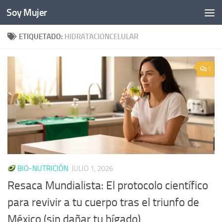
Soy Mujer
Bajo el contenido
ETIQUETADO:
HIDRATACIONCELULAR
1
BIO-NUTRICIÓN
JULIO 1, 2026
Resaca Mundialista: El protocolo científico
para revivir a tu cuerpo tras el triunfo de
México (sin dañar tu hígado)