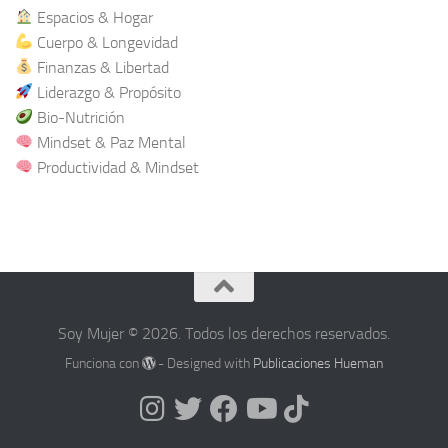
Espacios & Hogar
Cuerpo & Longevidad
Finanzas & Libertad
Liderazgo & Propósito
Bio-Nutrición
Mindset & Paz Mental
Productividad & Mindset
Soy Mujer © 2026. Todos los derechos reservados.
Funciona con
- Designed with
Publicaciones Hueman