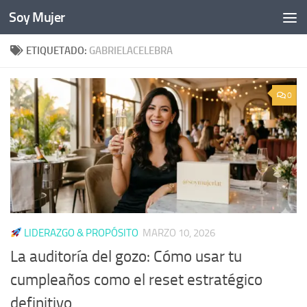
Soy Mujer
Bajo el contenido
ETIQUETADO:
GABRIELACELEBRA
0
LIDERAZGO & PROPÓSITO
MARZO 10, 2026
La auditoría del gozo: Cómo usar tu
cumpleaños como el reset estratégico
definitivo