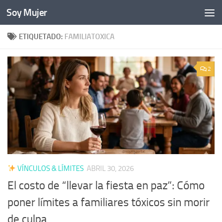
Soy Mujer
Bajo el contenido
ETIQUETADO:
FAMILIATOXICA
2
VÍNCULOS & LÍMITES
ABRIL 30, 2026
El costo de “llevar la fiesta en paz”: Cómo
poner límites a familiares tóxicos sin morir
de culpa