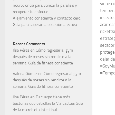
viene c
neurociencia para vencer la parálisis y
tempera
recuperar tu enfoque
insecto
Alejamiento consciente y contacto cero:
acarrea
Guía para superar la obsesión afectiva
ricketts
estrateg
Recent Comments
secadora
Ilse Pérez
en
Cómo regresar al gym
proteger
después de meses sin rendirte a la
dejar de
semana: Guía de fitness consciente
#SoyMuj
#Tempo
Valeria Gómez
en
Cómo regresar al gym
después de meses sin rendirte a la
semana: Guía de fitness consciente
Ilse Pérez
en
Tu cuerpo tiene más
bacterias que estrellas la Vía Láctea: Guía
de la microbiota intestinal