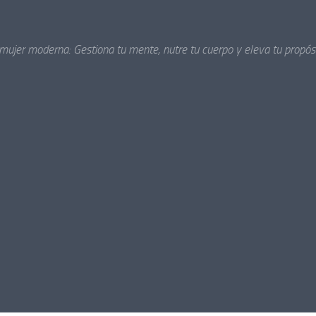
 mujer moderna: Gestiona tu mente, nutre tu cuerpo y eleva tu propósi