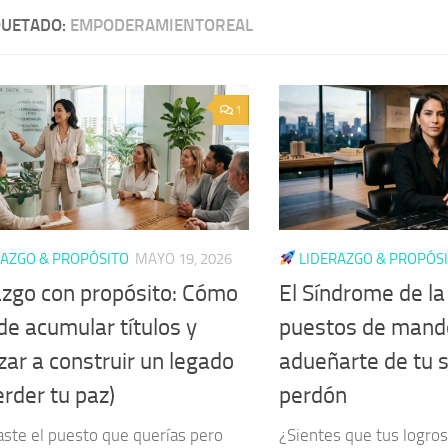
QUETADO:
EMPODERAMIENTOREAL
1
AZGO & PROPÓSITO
MAYO 19, 2026
LIDERAZGO & PROPÓS
azgo con propósito: Cómo
El Síndrome de l
de acumular títulos y
puestos de mand
ar a construir un legado
adueñarte de tu si
erder tu paz)
perdón
aste el puesto que querías pero
¿Sientes que tus logros