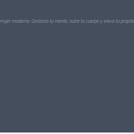
 mujer moderna: Gestiona tu mente, nutre tu cuerpo y eleva tu propósi