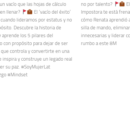
un vacío que las hojas de cálculo
no por talento?
El
en llenar?
El ‘vacío del éxito’
Impostora te está fren
 cuando lideramos por estatus y no
cómo Renata aprendió 
ósito. Descubre la historia de
silla de mando, eliminar
y aprende los 5 pilares del
innecesarias y liderar c
o con propósito para dejar de ser
rumbo a este 8M
 que controla y convertirte en una
e inspira y construye un legado real
der su paz. #SoyMujerLat
zgo #Mindset