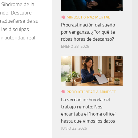
 Síndrome de la
ando. Descubre
MINDSET & PAZ MENTAL
a adueñarse de su
Procrastinación del sueño
 las disculpas
por venganza: ¿Por qué te
on autoridad real
robas horas de descanso?
ENERO 28, 2026
PRODUCTIVIDAD & MINDSET
La verdad incómoda del
trabajo remoto: Nos
encantaba el ‘home office’,
hasta que vimos los datos
JUNIO 22, 2026