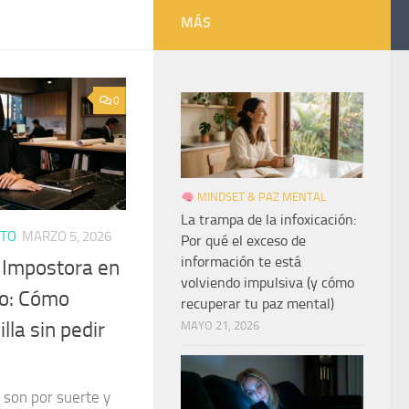
MÁS
0
MINDSET & PAZ MENTAL
La trampa de la infoxicación:
ITO
MARZO 5, 2026
Por qué el exceso de
información te está
a Impostora en
volviendo impulsiva (y cómo
o: Cómo
recuperar tu paz mental)
lla sin pedir
MAYO 21, 2026
 son por suerte y