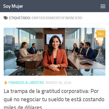
Soy Mujer
Bajo el contenido
ETIQUETADO:
EMPODERAMIENTOFINANCIERO
0
FINANZAS & LIBERTAD
MARZO 30, 2026
La trampa de la gratitud corporativa: Por
qué no negociar tu sueldo te está costando
miles de dólares