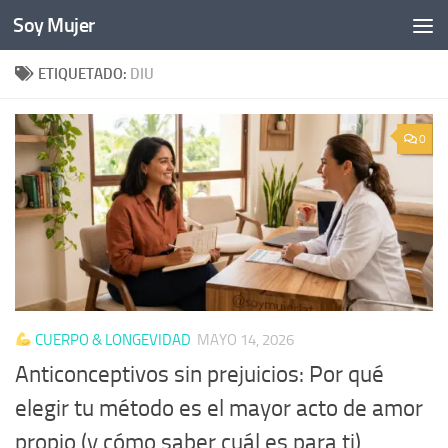
Soy Mujer
Bajo el contenido
ETIQUETADO:
DIU
0
CUERPO & LONGEVIDAD
MAYO 14, 2026
Anticonceptivos sin prejuicios: Por qué
elegir tu método es el mayor acto de amor
propio (y cómo saber cuál es para ti)