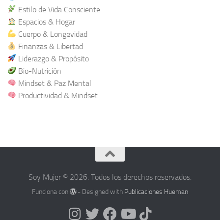
Estilo de Vida Consciente
Espacios & Hogar
Cuerpo & Longevidad
Finanzas & Libertad
Liderazgo & Propósito
Bio-Nutrición
Mindset & Paz Mental
Productividad & Mindset
Soy Mujer © 2026. Todos los derechos reservados.
Funciona con
- Designed with
Publicaciones Hueman