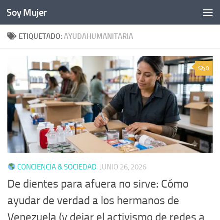
Soy Mujer
Bajo el contenido
ETIQUETADO:
AYUDAHUMANITARIA
0
CONCIENCIA & SOCIEDAD
JUNIO 26, 2026
De dientes para afuera no sirve: Cómo
ayudar de verdad a los hermanos de
Venezuela (y dejar el activismo de redes a