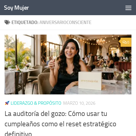
Soy Mujer
Bajo el contenido
ETIQUETADO:
ANIVERSARIOCONSCIENTE
0
LIDERAZGO & PROPÓSITO
MARZO 10, 2026
La auditoría del gozo: Cómo usar tu
cumpleaños como el reset estratégico
definitivo