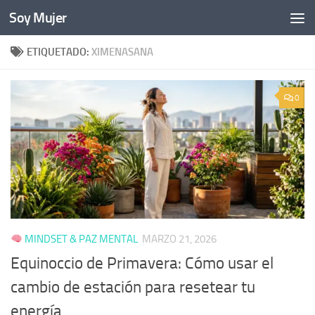
Soy Mujer
Bajo el contenido
ETIQUETADO:
XIMENASANA
0
MINDSET & PAZ MENTAL
MARZO 21, 2026
Equinoccio de Primavera: Cómo usar el
cambio de estación para resetear tu
energía