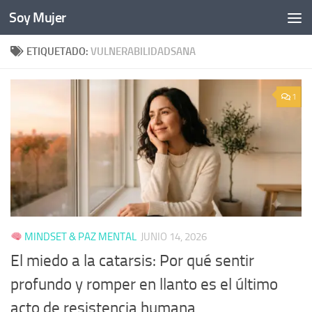
Soy Mujer
Bajo el contenido
ETIQUETADO:
VULNERABILIDADSANA
1
MINDSET & PAZ MENTAL
JUNIO 14, 2026
El miedo a la catarsis: Por qué sentir
profundo y romper en llanto es el último
acto de resistencia humana