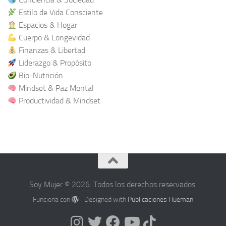
Estilo de Vida Consciente
Espacios & Hogar
Cuerpo & Longevidad
Finanzas & Libertad
Liderazgo & Propósito
Bio-Nutrición
Mindset & Paz Mental
Productividad & Mindset
Soy Mujer © 2026. Todos los derechos reservados.
Funciona con
- Designed with
Publicaciones Hueman