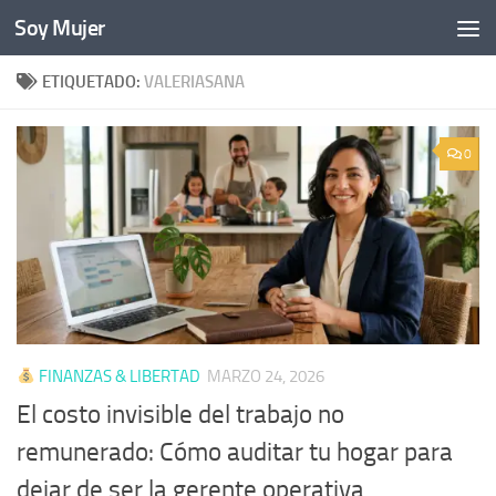
Soy Mujer
Bajo el contenido
ETIQUETADO:
VALERIASANA
0
FINANZAS & LIBERTAD
MARZO 24, 2026
El costo invisible del trabajo no
remunerado: Cómo auditar tu hogar para
dejar de ser la gerente operativa