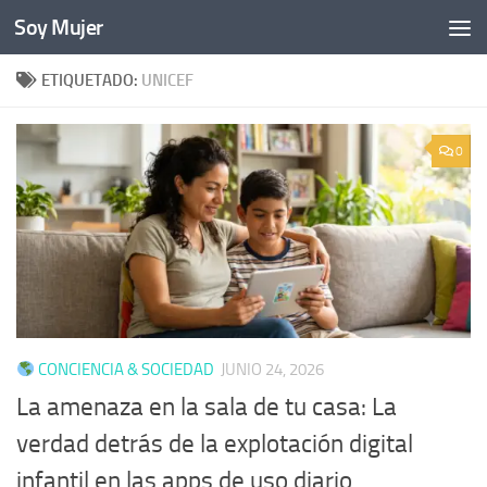
Soy Mujer
Bajo el contenido
ETIQUETADO:
UNICEF
0
CONCIENCIA & SOCIEDAD
JUNIO 24, 2026
La amenaza en la sala de tu casa: La
verdad detrás de la explotación digital
infantil en las apps de uso diario