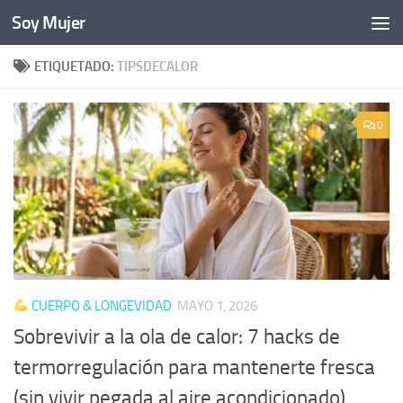
Soy Mujer
Bajo el contenido
ETIQUETADO:
TIPSDECALOR
0
CUERPO & LONGEVIDAD
MAYO 1, 2026
Sobrevivir a la ola de calor: 7 hacks de
termorregulación para mantenerte fresca
(sin vivir pegada al aire acondicionado)