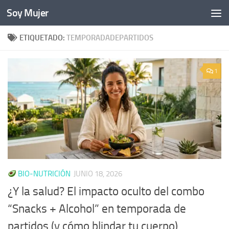
Soy Mujer
Bajo el contenido
ETIQUETADO:
TEMPORADADEPARTIDOS
1
BIO-NUTRICIÓN
JUNIO 18, 2026
¿Y la salud? El impacto oculto del combo
“Snacks + Alcohol” en temporada de
partidos (y cómo blindar tu cuerpo)