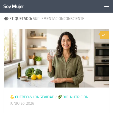
Soy Mujer
Bajo el contenido
ETIQUETADO:
SUPLEMENTACIONCONSCIENTE
0
CUERPO & LONGEVIDAD
/
BIO-NUTRICIÓN
JUNIO 20, 2026