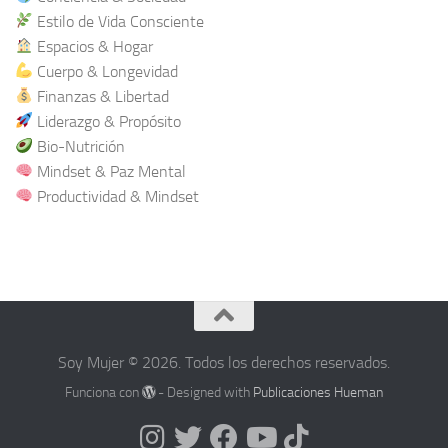
Estilo de Vida Consciente
Espacios & Hogar
Cuerpo & Longevidad
Finanzas & Libertad
Liderazgo & Propósito
Bio-Nutrición
Mindset & Paz Mental
Productividad & Mindset
Soy Mujer © 2026. Todos los derechos reservados.
Funciona con
- Designed with
Publicaciones Hueman