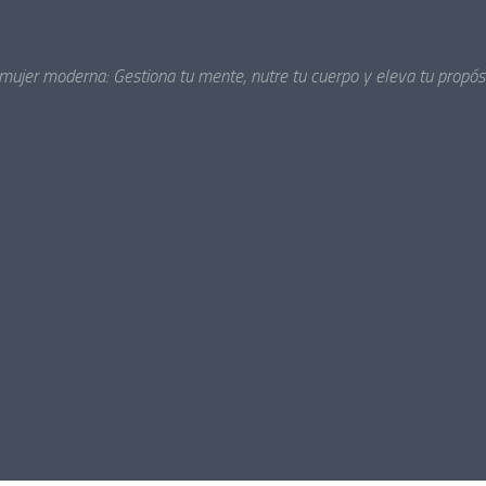
 mujer moderna: Gestiona tu mente, nutre tu cuerpo y eleva tu propósi