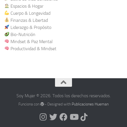
Espacios & Hogar
Cuerpo & Longevidad
Finanzas & Libertad
Liderazgo & Propósito
Bio-Nutrición
Mindset & Paz Mental
Productividad & Mindset
Soy Mujer © 2026. Todos los derechos reservados.
Funciona con
- Designed with
Publicaciones Hueman