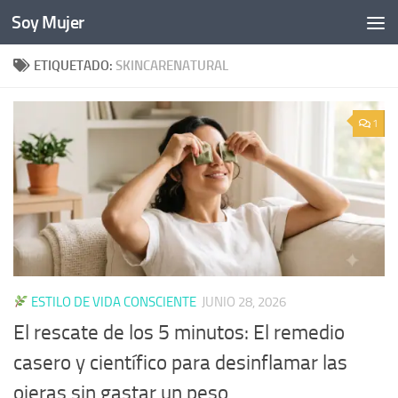
Soy Mujer
Bajo el contenido
ETIQUETADO:
SKINCARENATURAL
1
ESTILO DE VIDA CONSCIENTE
JUNIO 28, 2026
El rescate de los 5 minutos: El remedio
casero y científico para desinflamar las
ojeras sin gastar un peso