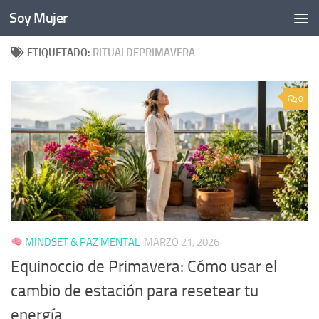
Soy Mujer
Bajo el contenido
ETIQUETADO:
RITUALDEPRIMAVERA
0
MINDSET & PAZ MENTAL
MARZO 21, 2026
Equinoccio de Primavera: Cómo usar el
cambio de estación para resetear tu
energía