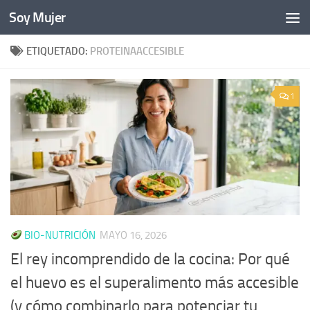
Soy Mujer
Bajo el contenido
ETIQUETADO:
PROTEINAACCESIBLE
1
BIO-NUTRICIÓN
MAYO 16, 2026
El rey incomprendido de la cocina: Por qué
el huevo es el superalimento más accesible
(y cómo combinarlo para potenciar tu