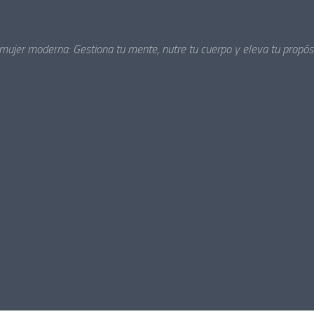
 mujer moderna: Gestiona tu mente, nutre tu cuerpo y eleva tu propósi