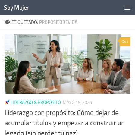
Soy Mujer
Bajo el contenido
ETIQUETADO:
PROPOSITODEVIDA
1
LIDERAZGO & PROPÓSITO
MAYO 19, 2026
Liderazgo con propósito: Cómo dejar de
acumular títulos y empezar a construir un
legado (sin perder tu paz)