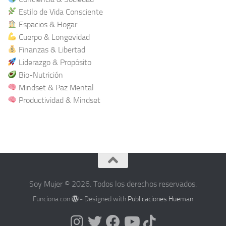
Estilo de Vida Consciente
Espacios & Hogar
Cuerpo & Longevidad
Finanzas & Libertad
Liderazgo & Propósito
Bio-Nutrición
Mindset & Paz Mental
Productividad & Mindset
Soy Mujer © 2026. Todos los derechos reservados.
Funciona con
- Designed with
Publicaciones Hueman