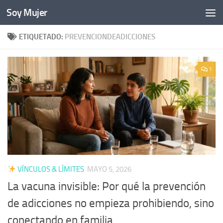
Soy Mujer
Bajo el contenido
ETIQUETADO:
PREVENCIONDEADICCIONES
1
VÍNCULOS & LÍMITES
MAYO 5, 2026
La vacuna invisible: Por qué la prevención
de adicciones no empieza prohibiendo, sino
conectando en familia