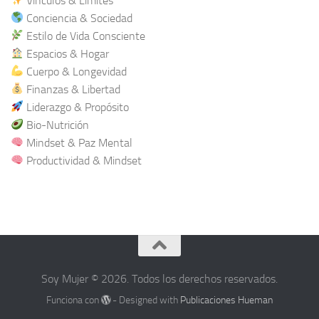
Vínculos & Límites
Conciencia & Sociedad
Estilo de Vida Consciente
Espacios & Hogar
Cuerpo & Longevidad
Finanzas & Libertad
Liderazgo & Propósito
Bio-Nutrición
Mindset & Paz Mental
Productividad & Mindset
Soy Mujer © 2026. Todos los derechos reservados.
Funciona con
- Designed with
Publicaciones Hueman