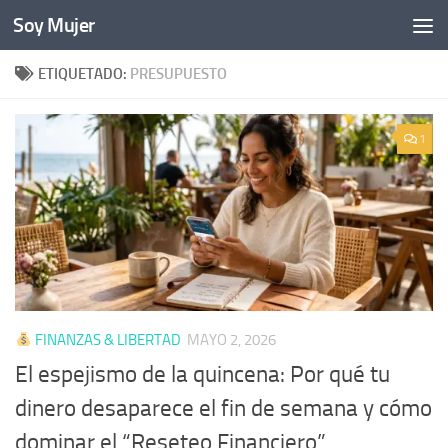
Soy Mujer
Bajo el contenido
ETIQUETADO:
PRESUPUESTO
1
FINANZAS & LIBERTAD
MAYO 2, 2026
El espejismo de la quincena: Por qué tu
dinero desaparece el fin de semana y cómo
dominar el “Reseteo Financiero”