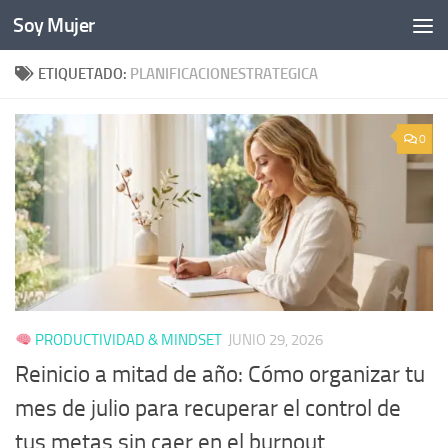
Soy Mujer
Bajo el contenido
ETIQUETADO:
PLANIFICACIONESTRATEGICA
0
PRODUCTIVIDAD & MINDSET
JUNIO 29, 2026
Reinicio a mitad de año: Cómo organizar tu
mes de julio para recuperar el control de
tus metas sin caer en el burnout