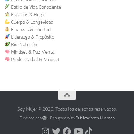
Estilo de Vida Consciente
Espacios & Hogar
Cuerpo & Longevidad
Finanzas & Libertad
Liderazgo & Propósito
Bio-Nutrición
Mindset & Paz Mental
Productividad & Mindset
Soy Mujer © 2026. Todos los derechos reservados.
Funciona con
- Designed with
Publicaciones Hueman