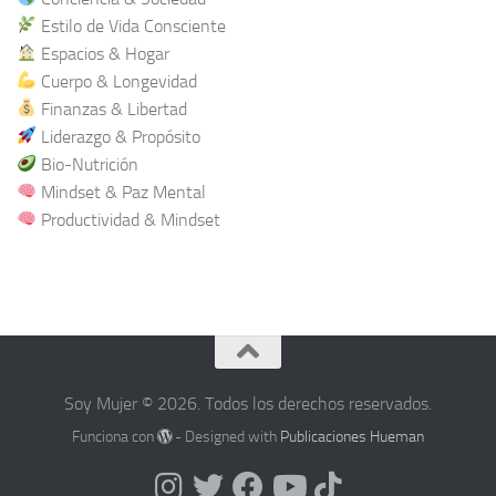
Estilo de Vida Consciente
Espacios & Hogar
Cuerpo & Longevidad
Finanzas & Libertad
Liderazgo & Propósito
Bio-Nutrición
Mindset & Paz Mental
Productividad & Mindset
Soy Mujer © 2026. Todos los derechos reservados.
Funciona con
- Designed with
Publicaciones Hueman