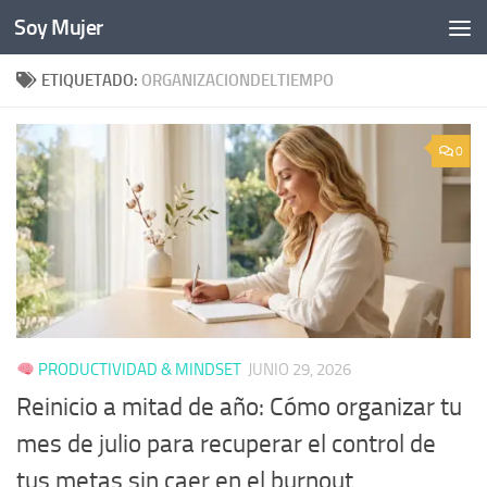
Soy Mujer
Bajo el contenido
ETIQUETADO:
ORGANIZACIONDELTIEMPO
0
PRODUCTIVIDAD & MINDSET
JUNIO 29, 2026
Reinicio a mitad de año: Cómo organizar tu
mes de julio para recuperar el control de
tus metas sin caer en el burnout