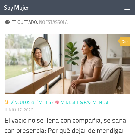
Soy Mujer
Bajo el contenido
ETIQUETADO:
NOESTASSOLA
2
VÍNCULOS & LÍMITES
/
MINDSET & PAZ MENTAL
JUNIO 17, 2026
El vacío no se llena con compañía, se sana
con presencia: Por qué dejar de mendigar