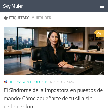
Soy Mujer
Bajo el contenido
ETIQUETADO:
MUJERLÍDER
0
LIDERAZGO & PROPÓSITO
MARZO 5, 2026
El Síndrome de la Impostora en puestos de
mando: Cómo adueñarte de tu silla sin
pedir perdón