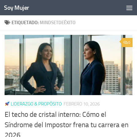
Soy Mujer
Bajo el contenido
ETIQUETADO:
MINDSETDEÉXITO
0
LIDERAZGO & PROPÓSITO
FEBRERO 10, 2026
El techo de cristal interno: Cómo el
Síndrome del Impostor frena tu carrera en
2026