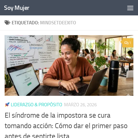
Soy Mujer
Bajo el contenido
ETIQUETADO:
MINDSETDEEXITO
1
LIDERAZGO & PROPÓSITO
MARZO 26, 2026
El síndrome de la impostora se cura
tomando acción: Cómo dar el primer paso
antes de sentirte lista