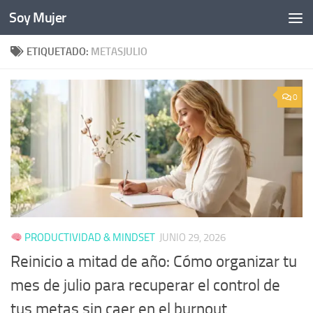
Soy Mujer
Bajo el contenido
ETIQUETADO:
METASJULIO
0
PRODUCTIVIDAD & MINDSET
JUNIO 29, 2026
Reinicio a mitad de año: Cómo organizar tu
mes de julio para recuperar el control de
tus metas sin caer en el burnout