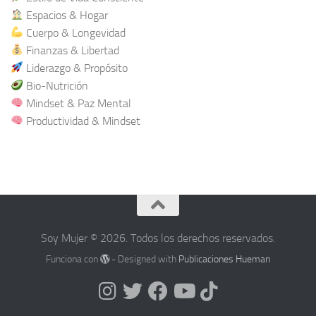
Espacios & Hogar
Cuerpo & Longevidad
Finanzas & Libertad
Liderazgo & Propósito
Bio-Nutrición
Mindset & Paz Mental
Productividad & Mindset
Soy Mujer © 2026. Todos los derechos reservados.
Funciona con
- Designed with
Publicaciones Hueman