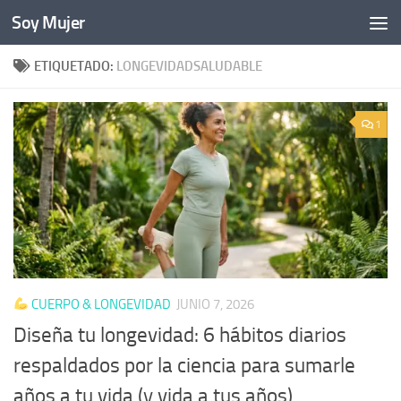
Soy Mujer
Bajo el contenido
ETIQUETADO:
LONGEVIDADSALUDABLE
1
CUERPO & LONGEVIDAD
JUNIO 7, 2026
Diseña tu longevidad: 6 hábitos diarios
respaldados por la ciencia para sumarle
años a tu vida (y vida a tus años)