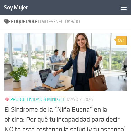
Soy Mujer
Bajo el contenido
ETIQUETADO:
LIMITESENELTRABAJO
1
PRODUCTIVIDAD & MINDSET
MAYO 7, 2026
El Síndrome de la “Niña Buena” en la
oficina: Por qué tu incapacidad para decir
NO te está costando la salud (y tu ascenso)