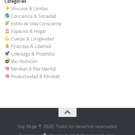
Categories
Vínculos & Límites
Conciencia & Sociedad
Estilo de Vida Consciente
Espacios & Hogar
Cuerpo & Longevidad
Finanzas & Libertad
Liderazgo & Propósito
Bio-Nutrición
Mindset & Paz Mental
Productividad & Mindset
Soy Mujer © 2026. Todos los derechos reservados.