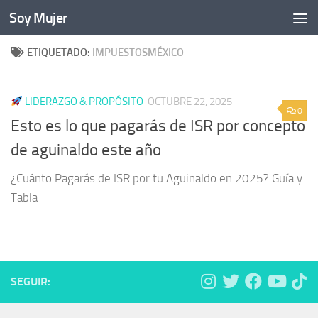
Soy Mujer
Bajo el contenido
ETIQUETADO:
IMPUESTOSMÉXICO
LIDERAZGO & PROPÓSITO
OCTUBRE 22, 2025
0
Esto es lo que pagarás de ISR por concepto
de aguinaldo este año
¿Cuánto Pagarás de ISR por tu Aguinaldo en 2025? Guía y
Tabla
SEGUIR: