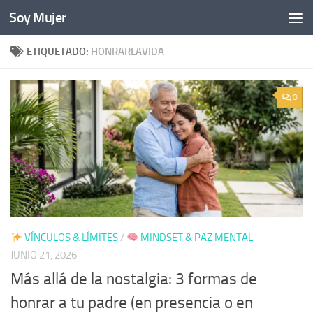
Soy Mujer
Bajo el contenido
ETIQUETADO:
HONRARLAVIDA
0
VÍNCULOS & LÍMITES
/
MINDSET & PAZ MENTAL
JUNIO 21, 2026
Más allá de la nostalgia: 3 formas de
honrar a tu padre (en presencia o en