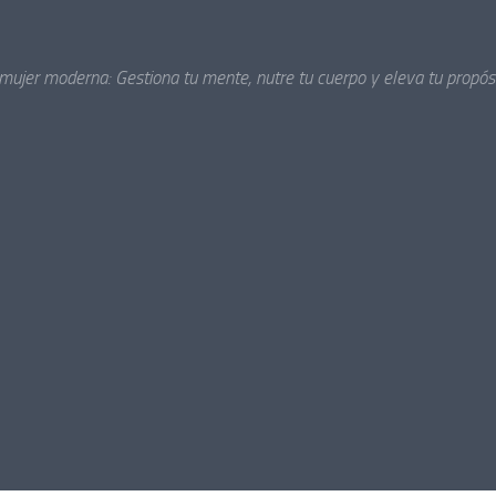
 mujer moderna: Gestiona tu mente, nutre tu cuerpo y eleva tu propósi