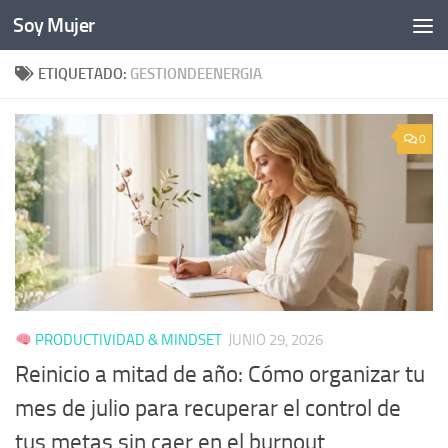
Soy Mujer
Bajo el contenido
ETIQUETADO:
GESTIONDEENERGIA
0
PRODUCTIVIDAD & MINDSET
JUNIO 29, 2026
Reinicio a mitad de año: Cómo organizar tu
mes de julio para recuperar el control de
tus metas sin caer en el burnout