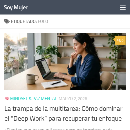
Soy Mujer
Bajo el contenido
ETIQUETADO:
FOCO
0
MINDSET & PAZ MENTAL
MARZO 2, 2026
La trampa de la multitarea: Cómo dominar
el “Deep Work” para recuperar tu enfoque