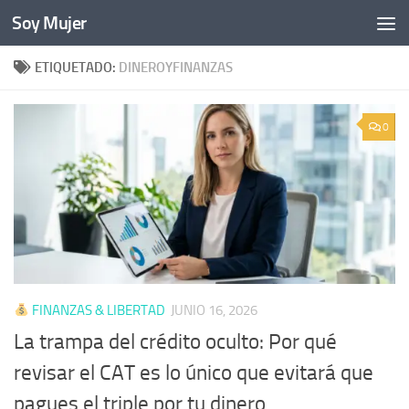
Soy Mujer
Bajo el contenido
ETIQUETADO:
DINEROYFINANZAS
0
FINANZAS & LIBERTAD
JUNIO 16, 2026
La trampa del crédito oculto: Por qué
revisar el CAT es lo único que evitará que
pagues el triple por tu dinero