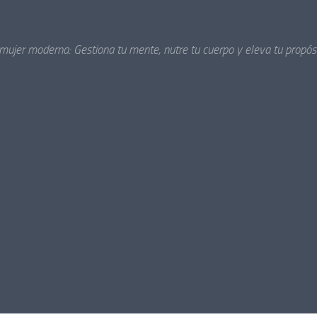
 mujer moderna: Gestiona tu mente, nutre tu cuerpo y eleva tu propósi