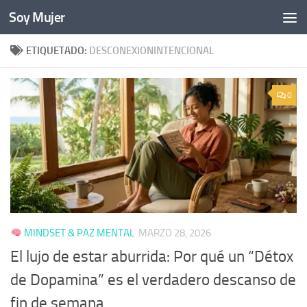
Soy Mujer
Bajo el contenido
ETIQUETADO:
DESCONEXIONINTENCIONAL
0
MINDSET & PAZ MENTAL
MARZO 28, 2026
El lujo de estar aburrida: Por qué un “Détox
de Dopamina” es el verdadero descanso de
fin de semana